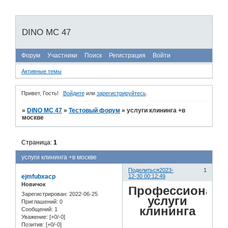
DINO MC 47
Форум
Участники
Поиск
Регистрация
Войти
Активные темы
Привет, Гость!
Войдите
или
зарегистрируйтесь
.
»
DINO MC 47
»
Тестовый форум
»
услуги клининга +в
москве
Страница:
1
услуги клининга +в москве
Поделиться
2023-
1
ejmfubxacp
12-30 00:12:49
Новичок
Профессионал
Зарегистрирован
: 2022-06-25
услуги
Приглашений:
0
клининга
Сообщений:
1
Уважение:
[+0/-0]
Позитив:
[+0/-0]